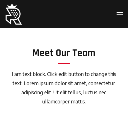
Skip
Men
to
Close
main
Menu
content
Meet Our Team
I am text block. Click edit button to change this
text. Lorem ipsum dolor sit amet, consectetur
adipiscing elit. Ut elit tellus, luctus nec
ullamcorper mattis.