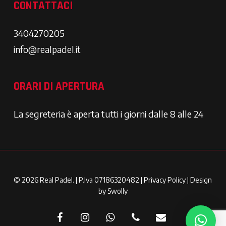
CONTATTACI
3404270205
info@realpadel.it
ORARI DI APERTURA
La segreteria è aperta tutti i giorni dalle 8 alle 24
© 2026 Real Padel. | P.Iva 07186320482 |
Privacy Policy
| Design
by
Swolly
facebook
instagram
whatsapp
phone
email